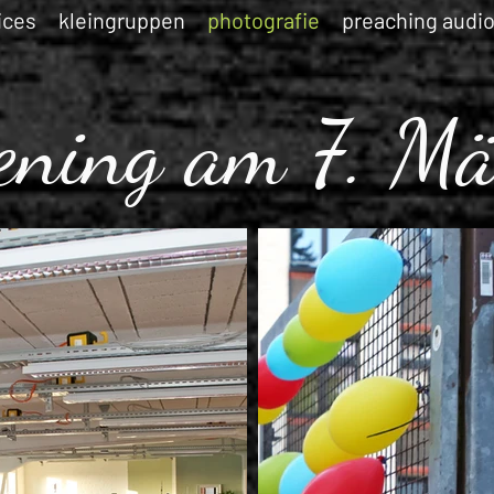
ices
kleingruppen
photografie
preaching audi
ening am 7. Mä