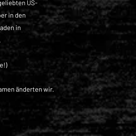
geliebten US-
er in den
Laden in
.
e!)
amen änderten wir.