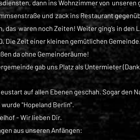
esdiensten, dann ins Wohnzimmer von
unseren 
ommsenstraße und
zack ins Restaurant gegenüb
n, das
waren noch
Zeiten! Weiter ging's in den 
30. Die Zeit einer kleinen gemütlichen Gemeinde
saßen da ohne Gemeinderäume!
rgemeinde gab uns Platz als Untermieter (Dank
Neustart auf allen Ebenen geschah. Sogar den N
 wurde "Hopeland Berlin".
hof - Wir lieben Dir.
ungen aus unseren Anfängen: