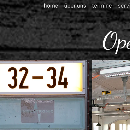
home
über uns
termine
serv
Op