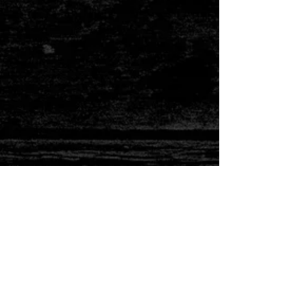
HOPELAND KIDZ
KINDER SIND BEI UNS MEHR ALS
WILLKOMMEN!